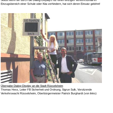
Selbst wenn wir durch die Dialog-Displays nur einen einzigen Verkehrsunfall im
Einzugsbereich einer Schule oder Kita verhindern, hat sich deren Einsatz gelohnt!
Übergabe Dialog-Display an die Stadt Rüsselsheim
Thomas Hess, Leiter FB Sicherheit und Ordnung, Sigrun Sulk, Vorsitzende
Verkehrswacht Rüsselsheim, Oberbürgermeister Patrick Burghardt (von links)