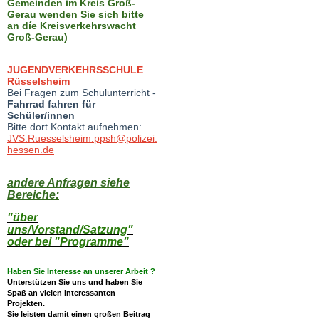
Gemeinden im Kreis Groß-
Gerau wenden Sie sich bitte
an díe Kreisverkehrswacht
Groß-Gerau)
JUGENDVERKEHRSSCHULE
Rüsselsheim
Bei Fragen zum Schulunterricht -
Fahrrad fahren für
Schüler/innen
Bitte dort Kontakt aufnehmen:
JVS.Ruesselsheim.ppsh@polizei.
hessen.de
andere Anfragen siehe
Bereiche:
"über
uns/Vorstand/Satzung"
oder bei "Programme"
Haben Sie Interesse an unserer Arbeit ?
Unterstützen Sie
uns
und haben Sie
S
paß
an
vielen interessanten
Projekten.
Sie leisten damit
einen großen
Beitrag