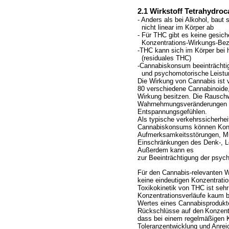
2.1 Wirkstoff Tetrahydro
- Anders als bei Alkohol, baut
nicht linear im Körper ab
- Für THC gibt es keine gesic
Konzentrations-Wirkungs-Bezie
-THC kann sich im Körper bei
(residuales THC)
-Cannabiskonsum beeinträchtigt
und psychomotorische
Leistu
Die Wirkung von Cannabis ist v
80 verschiedene Cannabinoide,
Wirkung besitzen. Die Rauschw
Wahrnehmungsveränderungen s
Entspannungsgefühlen.
Als typische verkehrssicherhe
Cannabiskonsums können Konz
Aufmerksamkeitsstörungen, Müd
Einschränkungen des Denk-, L
Außerdem kann es
zur Beeinträchtigung der psyc
Für den Cannabis-relevanten W
keine eindeutigen Konzentrati
Toxikokinetik von THC ist seh
Konzentrationsverläufe kaum 
Wertes eines Cannabisprodukte
Rückschlüsse auf den
Konzent
dass bei einem regelmäßigen
Toleranzentwicklung und Anre