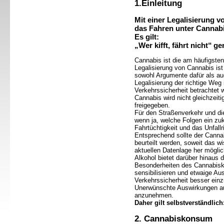
1.Einleitung
Mit einer Legalisierung v
das Fahren unter Cannabi
Es gilt:
„Wer kifft, fährt nicht“
ge
Cannabis ist die am häufigsten
Legalisierung von Cannabis ist 
sowohl Argumente dafür als a
Legalisierung der richtige Weg
Verkehrssicherheit betrachtet 
Cannabis wird nicht
gleichzeit
freigegeben.
Für den Straßenverkehr und die
wenn ja, welche Folgen ein zu
Fahrtüchtigkeit und das Unfallr
Entsprechend sollte der Cann
beurteilt werden, soweit das w
aktuellen Datenlage her möglic
Alkohol bietet darüber hinaus 
Besonderheiten des Cannabis
sensibilisieren und etwaige A
Verkehrssicherheit besser ein
Unerwünschte Auswirkungen auf
anzunehmen.
Daher gilt selbstverständlich:
2. Cannabiskonsum