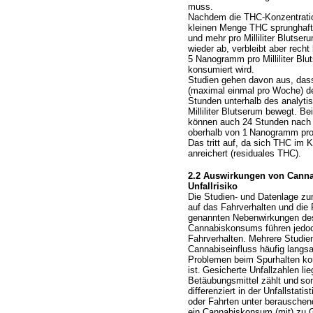
muss.
Nachdem die THC-Konzentratio
kleinen Menge THC sprunghaft
und mehr pro Milliliter Blutser
wieder ab, verbleibt aber rech
5 Nanogramm pro Milliliter Blu
konsumiert wird.
Studien gehen davon aus, das
(maximal einmal pro Woche) d
Stunden unterhalb des analyt
Milliliter Blutserum bewegt. B
können auch 24 Stunden nach
oberhalb von 1
Nanogramm pro M
Das tritt auf, da sich THC im 
anreichert (residuales THC).
2.2 Auswirkungen von Cannab
Unfallrisiko
Die Studien- und Datenlage zu
auf das Fahrverhalten und die 
genannten Nebenwirkungen de
Cannabiskonsums führen jedoc
Fahrverhalten. Mehrere Studie
Cannabiseinfluss häufig langsa
Problemen beim Spurhalten ko
ist.
Gesicherte Unfallzahlen lie
Betäubungsmittel zählt und
som
differenziert in der Unfallstatis
oder Fahrten unter berauschende
ein Cannabiskonsum (mit) zu 