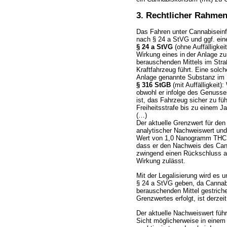
3. Rechtlicher Rahme
Das Fahren unter Cannabiseinfl
nach § 24 a StVG und ggf. ein
§ 24 a StVG
(ohne Auffälligkei
Wirkung eines in
der Anlage zu
berauschenden Mittels im Stra
Kraftfahrzeug führt. Eine solch
Anlage genannte Substanz im 
§ 316 StGB
(mit Auffälligkeit)
obwohl er infolge des Genusses
ist, das Fahrzeug sicher zu fü
Freiheitsstrafe bis zu einem Ja
(…)
Der aktuelle Grenzwert für de
analytischer Nachweiswert und
Wert von 1,0 Nanogramm THC pro
dass er den Nachweis des Can
zwingend einen Rückschluss au
Wirkung zulässt.
Mit der Legalisierung wird es 
§ 24 a StVG geben, da Cannabi
berauschenden Mittel gestrich
Grenzwertes erfolgt, ist derzei
Der aktuelle Nachweiswert führt
Sicht möglicherweise in einem