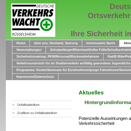
Deuts
Ortsverkehr
Ihre Sicherheit im S
Home
über uns, Vorstand, Satzung
interessante Spots
Aktu
Veranstaltungen
Schulanfänger/Elterntaxi/Gelbe Füße/Schulbustraini
Sicherheitstraining: PKW/Motorrad/Rückmeldefahrten
Rad/E-Bike/Pede
Verkehrsunterricht für im Straßenverkehr auffällig gewordene Jugendliche
Programme: Kinder/Seminare für ErzieherInnen/junge FahrerInnen/Senior
Impressum/Datenschutz
Aktuelles
Hintergrundinformat
Unfallstatistiken
Grafiken zu Unfallstatistiken
Potenzielle Auswirkungen a
Verkehrssicherheit