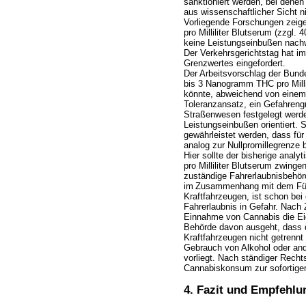
sanktioniert werden, bei denen
aus wissenschaftlicher Sicht ni
Vorliegende Forschungen zeig
pro Milliliter Blutserum (zzgl
keine Leistungseinbußen nachw
Der Verkehrsgerichtstag hat i
Grenzwertes eingefordert.
Der Arbeitsvorschlag der Bunde
bis 3 Nanogramm THC pro Millil
könnte, abweichend von einem 
Toleranzansatz, ein Gefahreng
Straßenwesen festgelegt werde
Leistungseinbußen orientiert. S
gewährleistet werden, dass fü
analog zur Nullpromillegrenze 
Hier sollte der bisherige ana
pro Milliliter Blutserum zwinge
zuständige Fahrerlaubnisbehö
im
Zusammenhang mit dem Führ
Kraftfahrzeugen, ist schon be
Fahrerlaubnis in Gefahr. Nach Z
Einnahme von Cannabis die Ei
Behörde davon ausgeht, dass
Kraftfahrzeugen nicht getrennt
Gebrauch von Alkohol oder and
vorliegt. Nach ständiger Recht
Cannabiskonsum zur sofortigen
4. Fazit und Empfehlu