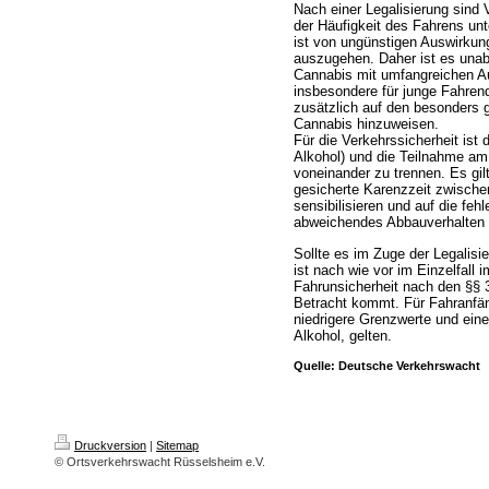
Nach einer Legalisierung sin
der Häufigkeit des Fahrens un
ist von ungünstigen Auswirkung
auszugehen. Daher ist es unab
Cannabis mit umfangreichen A
insbesondere für junge Fahrend
zusätzlich auf den besonders 
Cannabis hinzuweisen.
Für die Verkehrssicherheit is
Alkohol) und die Teilnahme am
voneinander zu trennen. Es gilt:
gesicherte Karenzzeit zwisch
sensibilisieren und auf die fe
abweichendes Abbauverhalten i
Sollte es im Zuge der Legali
ist nach wie vor im Einzelfall 
Fahrunsicherheit nach den §§
Betracht kommt. Für Fahranfä
niedrigere Grenzwerte und eine
Alkohol, gelten.
Quelle: Deutsche Verkehrswacht
Druckversion
|
Sitemap
© Ortsverkehrswacht Rüsselsheim e.V.